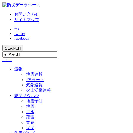
お問い合わせ
サイトマップ
rss
twitter
facebook
menu
速報
地震速報
Jアラート
気象速報
火山活動速報
防災ノウハウ
地震予知
地震
洪水
落雷
竜巻
火災