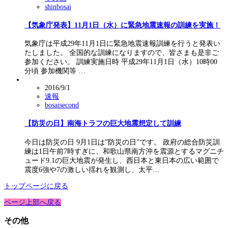
shinbosai
【気象庁発表】11月1日（水）に緊急地震速報の訓練を実施！
気象庁は平成29年11月1日に緊急地震速報訓練を行うと発表い
たしました。 全国的な訓練になりますので、皆さまも是非ご
参加ください。 訓練実施日時 平成29年11月1日（水）10時00
分頃 参加機関等 …
2016/9/1
速報
bosaisecond
【防災の日】南海トラフの巨大地震想定して訓練
今日は防災の日 9月1日は”防災の日”です。 政府の総合防災訓
練は1日午前7時すぎに、和歌山県南方沖を震源とするマグニチ
ュード9.1の巨大地震が発生し、西日本と東日本の広い範囲で
震度6強や7の激しい揺れを観測し、太平…
トップページに戻る
ページ上部へ戻る
その他