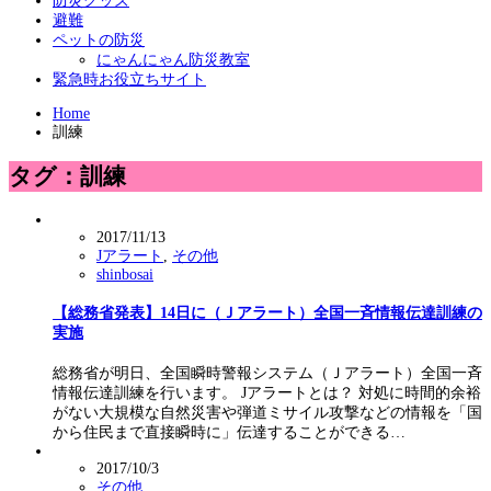
防災グッズ
避難
ペットの防災
にゃんにゃん防災教室
緊急時お役立ちサイト
Home
訓練
タグ：訓練
2017/11/13
Jアラート
,
その他
shinbosai
【総務省発表】14日に（Ｊアラート）全国一斉情報伝達訓練の
実施
総務省が明日、全国瞬時警報システム（Ｊアラート）全国一斉
情報伝達訓練を行います。 Jアラートとは？ 対処に時間的余裕
がない大規模な自然災害や弾道ミサイル攻撃などの情報を「国
から住民まで直接瞬時に」伝達することができる…
2017/10/3
その他