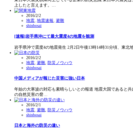
上したと言えます。…
2016/2/2
地震
,
地震速報
,
避難
shinbosai
[速報]岩手県沖にて最大震度4の地震を観測
岩手県沖で震度4の地震発生 2月2日午後13時14時31分頃、東北地
2016/2/2
地震
,
避難
,
防災ノウハウ
shinbosai
中国メディアが報じた災害に強い日本
年始の大寒波の対応も素晴らしいとの報道 地震大国であると共
の自然災害の脅…
2016/2/1
地震
,
避難
,
防災ノウハウ
shinbosai
日本と海外の防災の違い