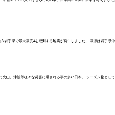
方岩手県で最大震度4を観測する地震が発生しました。 震源は岩手県沖で津波の心
に火山、津波等様々な災害に晒される事の多い日本。 シーズン物とし