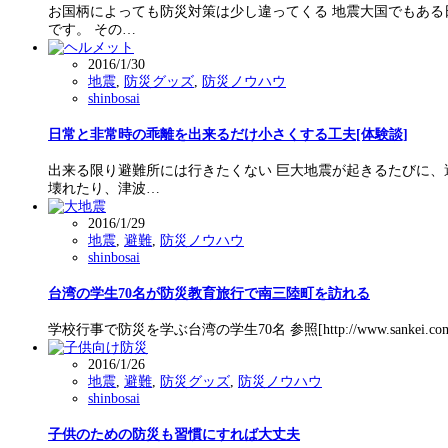
お国柄によっても防災対策は少し違ってくる 地震大国でもある
です。 その…
2016/1/30
地震
,
防災グッズ
,
防災ノウハウ
shinbosai
日常と非常時の乖離を出来るだけ小さくする工夫[体験談]
出来る限り避難所には行きたくない 巨大地震が起きるたびに、
壊れたり、津波…
2016/1/29
地震
,
避難
,
防災ノウハウ
shinbosai
台湾の学生70名が防災教育旅行で南三陸町を訪れる
学校行事で防災を学ぶ台湾の学生70名 参照[http://www.sankei.com/r
2016/1/26
地震
,
避難
,
防災グッズ
,
防災ノウハウ
shinbosai
子供のための防災も習慣にすれば大丈夫