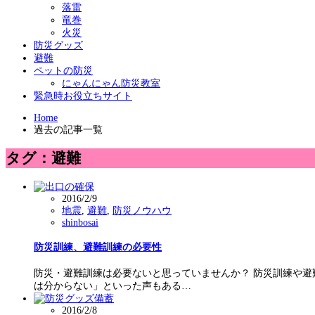
落雷
竜巻
火災
防災グッズ
避難
ペットの防災
にゃんにゃん防災教室
緊急時お役立ちサイト
Home
過去の記事一覧
タグ：避難
2016/2/9
地震
,
避難
,
防災ノウハウ
shinbosai
防災訓練、避難訓練の必要性
防災・避難訓練は必要ないと思っていませんか？ 防災訓練や避
は分からない」といった声もある…
2016/2/8