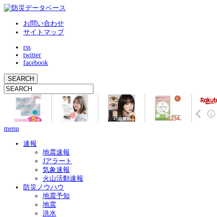
お問い合わせ
サイトマップ
rss
twitter
facebook
menu
速報
地震速報
Jアラート
気象速報
火山活動速報
防災ノウハウ
地震予知
地震
洪水