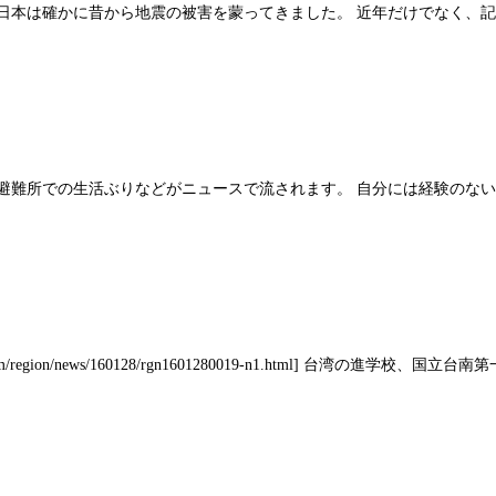
日本は確かに昔から地震の被害を蒙ってきました。 近年だけでなく、記
避難所での生活ぶりなどがニュースで流されます。 自分には経験のな
egion/news/160128/rgn1601280019-n1.html] 台湾の進学校、国立