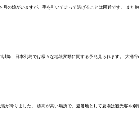
6ヶ月の娘がいますが、手を引いて走って逃げることは困難です。 また
年の3.11以降、日本列島では様々な地殻変動に関する予兆見られます。 
大雪が降りました。 標高が高い場所で、避暑地として夏場は観光客や別