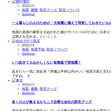
2016/2/5
地震
,
避難
,
防災グッズ
,
防災ノウハウ
shinbosai
一人暮らしの人のための「大地震に備えて用意しておきたいも
地震の直接の被害をまぬかれた後のサバイバルのために 日本人
ば熱さを忘れる」ということ…
2016/2/4
地震
,
地震予知
,
防災ノウハウ
shinbosai
いつ起きてもおかしくない首都直下型地震！
起きたら一気に世紀末！準備は平和な内がいい 地震大国と言わ
ですね。 そ…
2016/2/3
地震
,
避難
,
防災グッズ
shinbosai
多くの人が集まるからこそ必要な会社の防災グッズ
東日本大震災以降向上している企業の防災意識 東日本大震災は