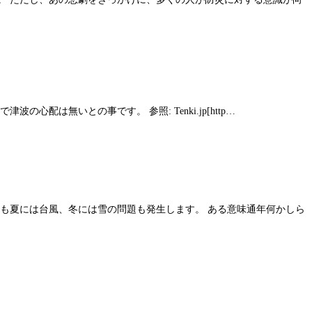
配は無いとの事です。 参照: Tenki.jp[http…
ても夏には台風、冬には雪の問題も発生します。 ある意味通年何かしら