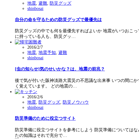
地震
,
避難
,
防災グッズ
shinbosai
自分の命を守るための防災グッズで最優先は
防災グッズの中でも何を最優先すればよいか 地震がいつおこっ
に持っている人も、防災グッ…
2016/2/7
地震
,
地震予知
,
避難
shinbosai
[虫の知らせ]気のせいかな？は、地震の前兆？
後で気が付いた阪神淡路大震災の不思議な出来事 いつの間に
く覚えています。 どの地震の…
2016/2/6
地震
,
防災グッズ
,
防災ノウハウ
shinbosai
防災準備のために役立つサイト
防災準備に役立つサイトを参考にしよう 防災準備についてはな
たの知識はそれで充分で…