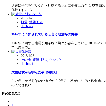
迅速に子供を守りながら行動するために準備は万全に 現在1歳
危険です。 も…
2016/1/25
地震
,
地震予知
shinbosai
2016年に予知されていると言う地震等の災害
2016年に関する地震予知も既に幾つか存在している 2011
ても過言で…
2016/1/23
その他
,
避難
,
防災ノウハウ
shinbosai
大雪経験から学んだ事[体験談]
白い色しか見えない恐怖 今から2年前、私が住んでいる地域に
の人間は長い…
PAGE NAVI
«
1