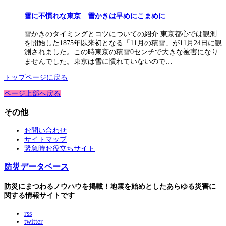
雪に不慣れな東京 雪かきは早めにこまめに
雪かきのタイミングとコツについての紹介 東京都心では観測
を開始した1875年以来初となる「11月の積雪」が11月24日に観
測されました。この時東京の積雪0センチで大きな被害になり
ませんでした。東京は雪に慣れていないので…
トップページに戻る
ページ上部へ戻る
その他
お問い合わせ
サイトマップ
緊急時お役立ちサイト
防災データベース
防災にまつわるノウハウを掲載！地震を始めとしたあらゆる災害に
関する情報サイトです
rss
twitter