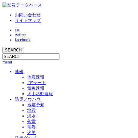
お問い合わせ
サイトマップ
rss
twitter
facebook
menu
速報
地震速報
Jアラート
気象速報
火山活動速報
防災ノウハウ
地震予知
地震
洪水
落雷
竜巻
火災