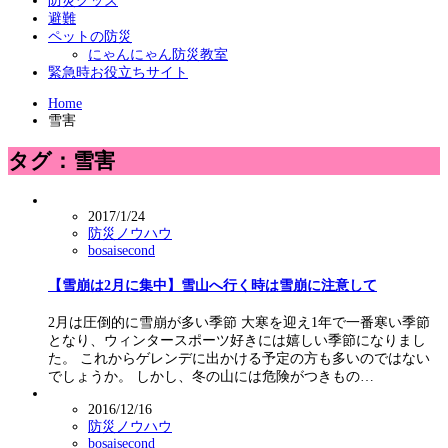
防災グッズ
避難
ペットの防災
にゃんにゃん防災教室
緊急時お役立ちサイト
Home
雪害
タグ：雪害
2017/1/24
防災ノウハウ
bosaisecond
【雪崩は2月に集中】雪山へ行く時は雪崩に注意して
2月は圧倒的に雪崩が多い季節 大寒を迎え1年で一番寒い季節
となり、ウィンタースポーツ好きには嬉しい季節になりまし
た。 これからゲレンデに出かける予定の方も多いのではない
でしょうか。 しかし、冬の山には危険がつきもの…
2016/12/16
防災ノウハウ
bosaisecond