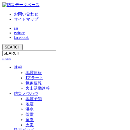
お問い合わせ
サイトマップ
rss
twitter
facebook
menu
速報
地震速報
Jアラート
気象速報
火山活動速報
防災ノウハウ
地震予知
地震
洪水
落雷
竜巻
火災