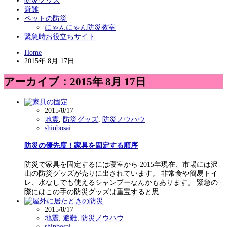
防災グッズ
避難
ペットの防災
にゃんにゃん防災教室
緊急時お役立ちサイト
Home
2015年 8月 17日
アーカイブ：2015年 8月 17日
2015/8/17
地震
,
防災グッズ
,
防災ノウハウ
shinbosai
防災の優先度！家具を固定する順序
防災で家具を固定するには寝室から 2015年現在、市場には沢
山の防災グッズが売りに出されています。 非常食や簡易トイ
レ、水なしでも使えるシャンプーなんかもあります。 緊急の
際にはこの手の防災グッズは重宝すると思…
2015/8/17
地震
,
避難
,
防災ノウハウ
shinbosai