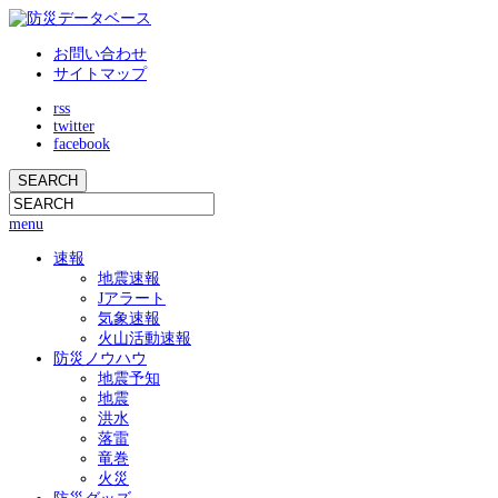
お問い合わせ
サイトマップ
rss
twitter
facebook
menu
速報
地震速報
Jアラート
気象速報
火山活動速報
防災ノウハウ
地震予知
地震
洪水
落雷
竜巻
火災