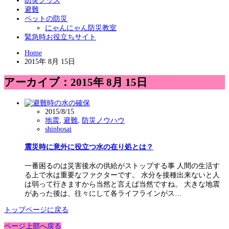
防災グッズ
避難
ペットの防災
にゃんにゃん防災教室
緊急時お役立ちサイト
Home
2015年 8月 15日
アーカイブ：2015年 8月 15日
2015/8/15
地震
,
避難
,
防災ノウハウ
shinbosai
震災時に意外に役立つ水の在り処とは？
一番困るのは災害後水の供給がストップする事 人間の生活す
る上で水は重要なファクターです。 水分を接種出来ないと人
は弱って行きますから当然と言えば当然ですね。 大きな地震
があった後は、往々にして各ライフラインがス…
トップページに戻る
ページ上部へ戻る