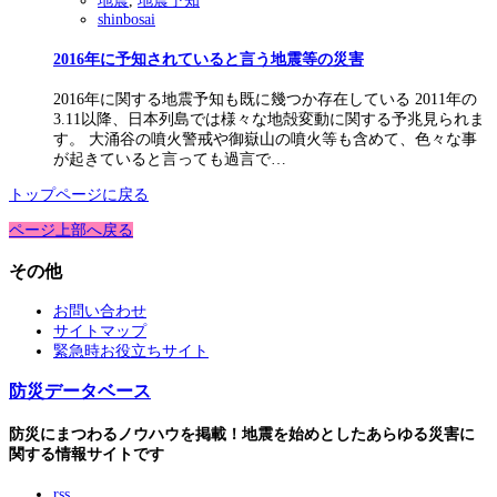
地震
,
地震予知
shinbosai
2016年に予知されていると言う地震等の災害
2016年に関する地震予知も既に幾つか存在している 2011年の
3.11以降、日本列島では様々な地殻変動に関する予兆見られま
す。 大涌谷の噴火警戒や御嶽山の噴火等も含めて、色々な事
が起きていると言っても過言で…
トップページに戻る
ページ上部へ戻る
その他
お問い合わせ
サイトマップ
緊急時お役立ちサイト
防災データベース
防災にまつわるノウハウを掲載！地震を始めとしたあらゆる災害に
関する情報サイトです
rss