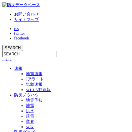
お問い合わせ
サイトマップ
rss
twitter
facebook
menu
速報
地震速報
Jアラート
気象速報
火山活動速報
防災ノウハウ
地震予知
地震
洪水
落雷
竜巻
火災