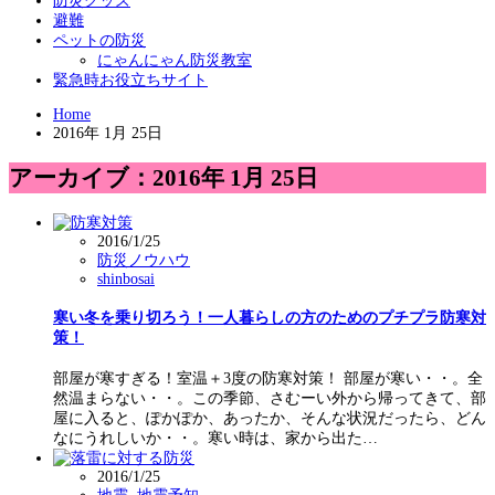
防災グッズ
避難
ペットの防災
にゃんにゃん防災教室
緊急時お役立ちサイト
Home
2016年 1月 25日
アーカイブ：2016年 1月 25日
2016/1/25
防災ノウハウ
shinbosai
寒い冬を乗り切ろう！一人暮らしの方のためのプチプラ防寒対
策！
部屋が寒すぎる！室温＋3度の防寒対策！ 部屋が寒い・・。全
然温まらない・・。この季節、さむーい外から帰ってきて、部
屋に入ると、ぽかぽか、あったか、そんな状況だったら、どん
なにうれしいか・・。寒い時は、家から出た…
2016/1/25