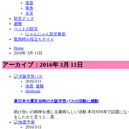
落雷
竜巻
火災
防災グッズ
避難
ペットの防災
にゃんにゃん防災教室
緊急時お役立ちサイト
Home
2016年 3月 11日
アーカイブ：2016年 3月 11日
2016/3/11
地震
,
避難
shinbosai
東日本大震災当時の大阪市営バスの活動に感動
助け合いの精神を感じる素晴らしい活動 本日SNS等で話題に
をしたかと言うと、震…
2016/3/11