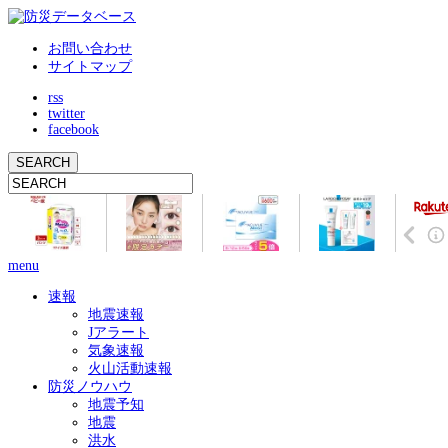
お問い合わせ
サイトマップ
rss
twitter
facebook
menu
速報
地震速報
Jアラート
気象速報
火山活動速報
防災ノウハウ
地震予知
地震
洪水