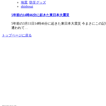
地震
,
防災グッズ
shinbosai
5年前の14時46分に起きた東日本大震災
5年前の3月11日14時46分に起きた東日本大震災 今まさにこ
遭われて…
トップページに戻る