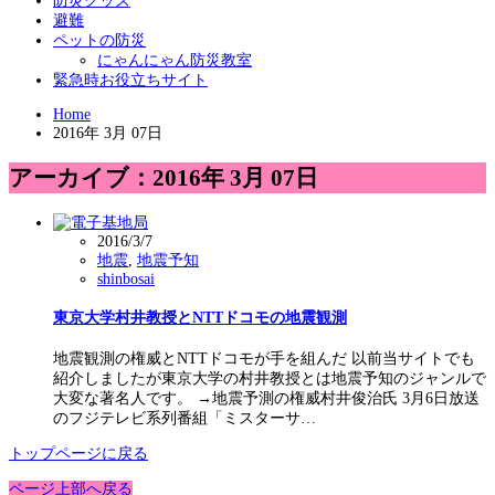
防災グッズ
避難
ペットの防災
にゃんにゃん防災教室
緊急時お役立ちサイト
Home
2016年 3月 07日
アーカイブ：2016年 3月 07日
2016/3/7
地震
,
地震予知
shinbosai
東京大学村井教授とNTTドコモの地震観測
地震観測の権威とNTTドコモが手を組んだ 以前当サイトでも
紹介しましたが東京大学の村井教授とは地震予知のジャンルで
大変な著名人です。 →地震予測の権威村井俊治氏 3月6日放送
のフジテレビ系列番組「ミスターサ…
トップページに戻る
ページ上部へ戻る