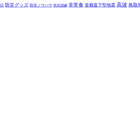
高波
非常食
防災グッズ
首都直下型地震
鳥取
日
防災ノウハウ
防災訓練