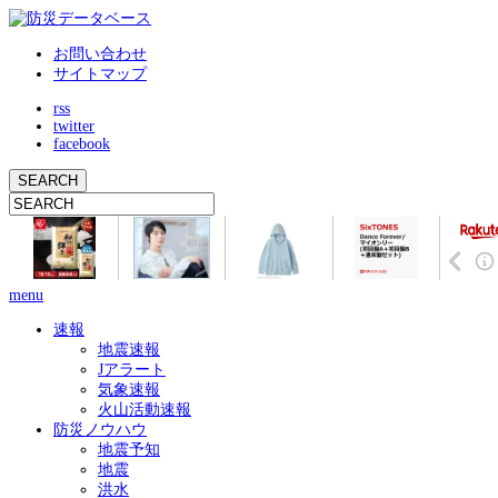
お問い合わせ
サイトマップ
rss
twitter
facebook
menu
速報
地震速報
Jアラート
気象速報
火山活動速報
防災ノウハウ
地震予知
地震
洪水