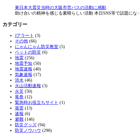
東日本大震災当時の大阪市営バスの活動に感動
助け合いの精神を感じる素晴らしい活動 本日SNS等で話題に
カテゴリー
Jアラート
(3)
その他
(66)
にゃんにゃん防災教室
(5)
ペットの防災
(6)
地震
(256)
地震予知
(50)
地震速報
(40)
気象速報
(17)
洪水
(46)
火山活動速報
(3)
火災
(50)
竜巻
(12)
緊急時お役立ちサイト
(1)
落雷
(13)
速報
(6)
避難
(146)
防災グッズ
(94)
防災ノウハウ
(290)