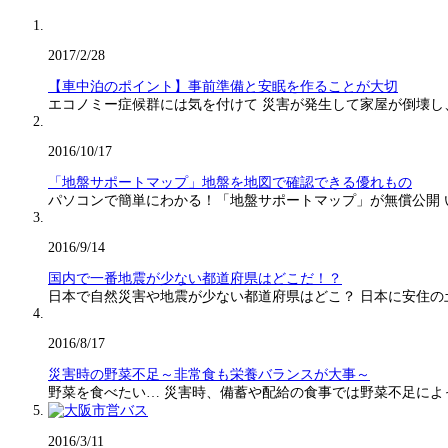
2017/2/28
【車中泊のポイント】事前準備と安眠を作ることが大切
エコノミー症候群には気を付けて 災害が発生して家屋が倒壊し
2016/10/17
「地盤サポートマップ」地盤を地図で確認できる優れもの
パソコンで簡単にわかる！「地盤サポートマップ」が無償公開
2016/9/14
国内で一番地震が少ない都道府県はどこだ！？
日本で自然災害や地震が少ない都道府県はどこ？ 日本に安住の
2016/8/17
災害時の野菜不足～非常食も栄養バランスが大事～
野菜を食べたい… 災害時、備蓄や配給の食事では野菜不足に
2016/3/11