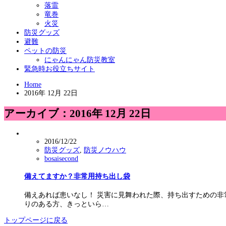
落雷
竜巻
火災
防災グッズ
避難
ペットの防災
にゃんにゃん防災教室
緊急時お役立ちサイト
Home
2016年 12月 22日
アーカイブ：2016年 12月 22日
2016/12/22
防災グッズ
,
防災ノウハウ
bosaisecond
備えてますか？非常用持ち出し袋
備えあれば患いなし！ 災害に見舞われた際、持ち出すための非
りのある方、きっといら…
トップページに戻る