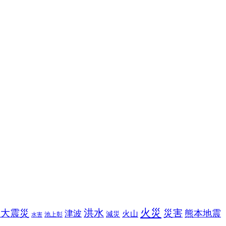
火災
洪水
本大震災
災害
熊本地震
津波
火山
減災
池上彰
水害