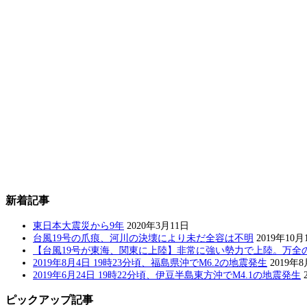
新着記事
東日本大震災から9年
2020年3月11日
台風19号の爪痕、河川の決壊により未だ全容は不明
2019年10月
【台風19号が東海、関東に上陸】非常に強い勢力で上陸。万全
2019年8月4日 19時23分頃、福島県沖でM6.2の地震発生
2019年
2019年6月24日 19時22分頃、伊豆半島東方沖でM4.1の地震発生
ピックアップ記事