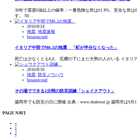
30年で震度6強以上の確率：一番危険な所は61.8%、安全な
す。 NI…
2016/8/24
地震
,
地震速報
bosaisecond
イタリア中部でM6.2の地震 「町が半分なくなった」
死亡は少なくとも6人 瓦礫の下にまだ大勢の人がいる イタリア中部で24日
2016/8/18
地震
,
防災ノウハウ
bosaisecond
その場でできる1分間の防災訓練「シェイクアウト」
盛岡市でも防災の日に開催 出典：www.shakeout.jp 
PAGE NAVI
«
1
2