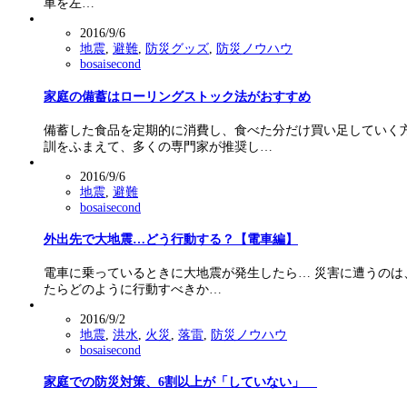
車を左…
2016/9/6
地震
,
避難
,
防災グッズ
,
防災ノウハウ
bosaisecond
家庭の備蓄はローリングストック法がおすすめ
備蓄した食品を定期的に消費し、食べた分だけ買い足していく
訓をふまえて、多くの専門家が推奨し…
2016/9/6
地震
,
避難
bosaisecond
外出先で大地震…どう行動する？【電車編】
電車に乗っているときに大地震が発生したら… 災害に遭うのは
たらどのように行動すべきか…
2016/9/2
地震
,
洪水
,
火災
,
落雷
,
防災ノウハウ
bosaisecond
家庭での防災対策、6割以上が「していない」