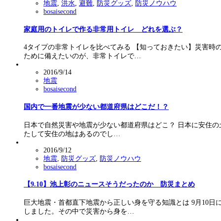
地震
,
洪水
,
避難
,
防災グッズ
,
防災ノウハウ
bosaisecond
家庭用のトイレで作る非常用トイレ どれを選ぶ？
4タイプの非常トイレを比べてみる 【知っておきたい】災害
ために備えたいのが、非常トイレで…
2016/9/14
地震
bosaisecond
国内で一番地震が少ない都道府県はどこだ！？
日本で自然災害や地震が少ない都道府県はどこ？ 日本に安住の
たして安住の地はあるのでし…
2016/9/12
地震
,
防災グッズ
,
防災ノウハウ
bosaisecond
【9.10】池上彰のニュースそうだったのか 防災まとめ
巨大地震・首都直下地震から正しい身を守る知識とは 9月10
しました。その中で災害から身を…