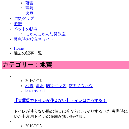
落雷
竜巻
火災
防災グッズ
避難
ペットの防災
にゃんにゃん防災教室
緊急時お役立ちサイト
Home
過去の記事一覧
カテゴリー：地震
2016/9/16
地震
,
洪水
,
防災グッズ
,
防災ノウハウ
bosaisecond
【大震災でトイレが使えない】トイレはこうする！
トイレが使えない時の備えは今からしっかりするべき 災害時
いた非常用トイレの在庫が無い時や無…
2016/9/15