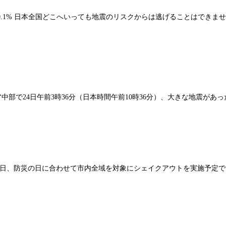
所は0.1% 日本全国どこへいっても地震のリスクからは逃げることはでき
午前3時36分（日本時間午前10時36分）、大きな地震があった。 参照記事：htt
盛岡市は9月1日、防災の日に合わせて市内全域を対象にシェイクアウトを実施