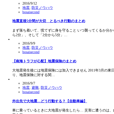
2016/9/12
地震
,
防災ノウハウ
bosaisecond
地震直後5分間が大切 とるべき行動のまとめ
まず落ち着いて、慌てずに身を守ること いつ襲ってくるか分か
ら2分」、そして「2分から5分」…
2016/9/9
地震
,
防災ノウハウ
bosaisecond
【南海トラフが心配】地震保険のまとめ
大地震発生後には地震保険には加入できません 2011年3月の
り、地震保険に対する関…
2016/9/7
地震
,
避難
,
防災ノウハウ
bosaisecond
外出先で大地震…どう行動する？【自動車編】
車に乗っているときに大地震が発生したら… 災害に遭うのは、