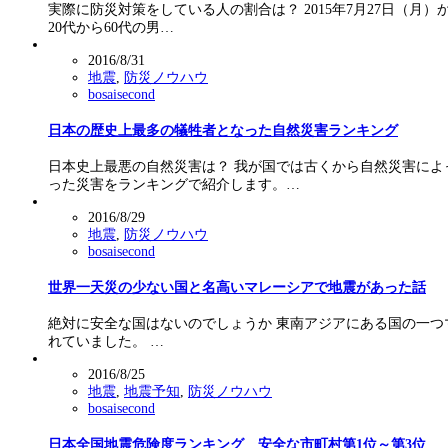
実際に防災対策をしている人の割合は？ 2015年7月27日（
20代から60代の男…
2016/8/31
地震
,
防災ノウハウ
bosaisecond
日本の歴史上最多の犠牲者となった自然災害ランキング
日本史上最悪の自然災害は？ 我が国では古くから自然災害に
った災害をランキングで紹介します。…
2016/8/29
地震
,
防災ノウハウ
bosaisecond
世界一天災の少ない国と名高いマレーシアで地震があった話
絶対に安全な国はないのでしょうか 東南アジアにある国の一つ
れていました。 …
2016/8/25
地震
,
地震予知
,
防災ノウハウ
bosaisecond
日本全国地震危険度ランキング 安全な市町村第1位～第3位