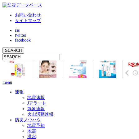
お問い合わせ
サイトマップ
rss
twitter
facebook
menu
速報
地震速報
Jアラート
気象速報
火山活動速報
防災ノウハウ
地震予知
地震
洪水