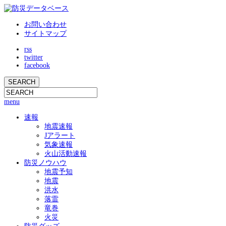
お問い合わせ
サイトマップ
rss
twitter
facebook
menu
速報
地震速報
Jアラート
気象速報
火山活動速報
防災ノウハウ
地震予知
地震
洪水
落雷
竜巻
火災