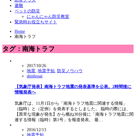
防災グッズ
避難
ペットの防災
にゃんにゃん防災教室
緊急時お役立ちサイト
Home
南海トラフ
タグ：南海トラフ
2017/10/26
地震
,
地震予知
,
防災ノウハウ
shinbosai
【気象庁発表】南海トラフ地震の発表基準を公表。2時間後に
情報発表へ
気象庁は、11月1日から「南海トラフ地震に関連する情報」
（臨時）と（定例）を発表するとしました。 臨時の際には、
【異常な現象が発生】から概ね30分後に「南海トラフ地震に関
連する情報（臨時）第1号」を報道発表。 最…
2016/12/13
地震予知