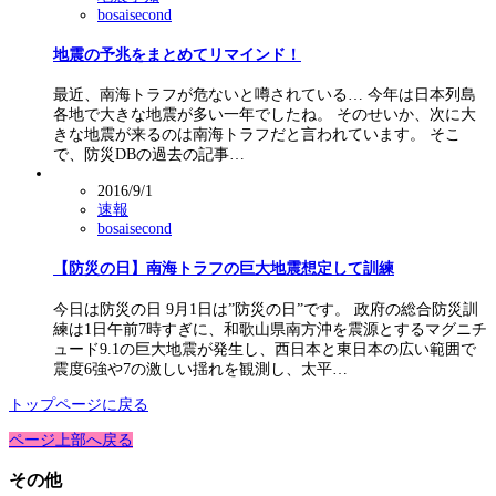
bosaisecond
地震の予兆をまとめてリマインド！
最近、南海トラフが危ないと噂されている… 今年は日本列島
各地で大きな地震が多い一年でしたね。 そのせいか、次に大
きな地震が来るのは南海トラフだと言われています。 そこ
で、防災DBの過去の記事…
2016/9/1
速報
bosaisecond
【防災の日】南海トラフの巨大地震想定して訓練
今日は防災の日 9月1日は”防災の日”です。 政府の総合防災訓
練は1日午前7時すぎに、和歌山県南方沖を震源とするマグニチ
ュード9.1の巨大地震が発生し、西日本と東日本の広い範囲で
震度6強や7の激しい揺れを観測し、太平…
トップページに戻る
ページ上部へ戻る
その他