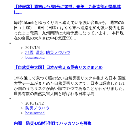
【続報③】週末は台風5号に警戒。奄美、九州南部が暴風域
に。
毎時15km/hとゆっくり西へ進んでいる強い台風5号。 週末の5
日（土曜）、6日（日曜）はやや東へ進路を変え強い勢力を保
ったまま奄美、九州南部は大雨予想になっています。 本日現
在の台風の大きさは中心気圧950…
2017/1/4
地震
,
洪水
,
防災ノウハウ
bosaisecond
【自然災害大国】日本が抱える災害リスクまとめ
1年を通して息つく暇のない自然災害リスクを抱える日本 国連
大学チームがまとめた自然災害リスクで、日本は調査した171
か国のうちリスクが高い順で17位であることがわかりました。
世界有数の自然災害大国と呼ばれる日本は島…
2016/12/12
防災ノウハウ
bosaisecond
内閣 防災4.0遂行作戦でハッカソンを募集