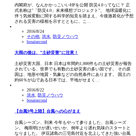
内閣府が、なんかかっこいいHPを公開 防災4.0ってなに？ 正
式名称は”「防災4.0」未来構想プロジェクト”。 地球温暖化に
伴う気候変動に関する科学的知見を踏まえ、今後激甚化が予想
される災害の様相を示すとともに、こ…
2016/8/24
その他
,
洪水
,
防災ノウハウ
bosaisecond
大雨の後は、”土砂災害”に注意！
土砂災害大国、日本 日本は年間約1,000件もの土砂災害が報告
されている、世界でも有数の土砂災害の多い国です。 その原
因は、地形や地質・気象などの自然条件にあります。 国土の
約60％が山である日本では、平地がせまく…
2016/8/22
洪水
,
防災ノウハウ
bosaisecond
【台風9号上陸】台風への心がまえ
台風シーズン、到来 今年もやって参りました、台風シーズ
ン。 梅雨明けが遅いせいか、例年より遅れ気味のスタートと
なりました。 伊豆諸島の三宅島付近を北上してきた強い台風