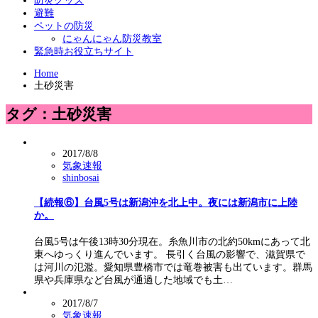
防災グッズ
避難
ペットの防災
にゃんにゃん防災教室
緊急時お役立ちサイト
Home
土砂災害
タグ：土砂災害
2017/8/8
気象速報
shinbosai
【続報⑥】台風5号は新潟沖を北上中。夜には新潟市に上陸
か。
台風5号は午後13時30分現在。糸魚川市の北約50kmにあって北
東へゆっくり進んでいます。 長引く台風の影響で、滋賀県で
は河川の氾濫。愛知県豊橋市では竜巻被害も出ています。群馬
県や兵庫県など台風が通過した地域でも土…
2017/8/7
気象速報