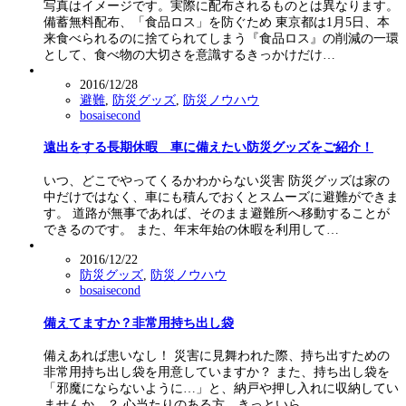
写真はイメージです。実際に配布されるものとは異なります。
備蓄無料配布、「食品ロス」を防ぐため 東京都は1月5日、本
来食べられるのに捨てられてしまう『食品ロス』の削減の一環
として、食べ物の大切さを意識するきっかけだけ…
2016/12/28
避難
,
防災グッズ
,
防災ノウハウ
bosaisecond
遠出をする長期休暇 車に備えたい防災グッズをご紹介！
いつ、どこでやってくるかわからない災害 防災グッズは家の
中だけではなく、車にも積んでおくとスムーズに避難ができま
す。 道路が無事であれば、そのまま避難所へ移動することが
できるのです。 また、年末年始の休暇を利用して…
2016/12/22
防災グッズ
,
防災ノウハウ
bosaisecond
備えてますか？非常用持ち出し袋
備えあれば患いなし！ 災害に見舞われた際、持ち出すための
非常用持ち出し袋を用意していますか？ また、持ち出し袋を
「邪魔にならないように…」と、納戸や押し入れに収納してい
ませんか…？ 心当たりのある方、きっといら…