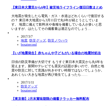
【東日本大震災から6年】被災地ライフライン復旧日数まとめ
大地震が発生したら電気・ガス・水道はどれくらいで復旧する
の？ 東日本大地震から3月11日で丸6年が経とうとしていま
す。 地震に備えて飲料水や食糧を備蓄している人が多いと思
いますが、はたしてその備蓄量は適正なのでしょう…
2017/3/7
地震
,
防災グッズ
,
防災ノウハウ
bosaisecond
【いざ地震発生】赤ちゃんや子どもがいる場合の地震対処法
日頃の防災準備が大切です もうすぐ東日本大震災から丸6年を
迎えます。新聞やテレビでも震災の話題が多いので、自然と地
震や防災に対して意識が向きやすい時期ではないでしょうか。
あれくらい大きな地震が再び発生てしまったら……
2017/1/11
防災グッズ
bosaisecond
【東京都】2月末賞味期限の備蓄クラッカー無料配布