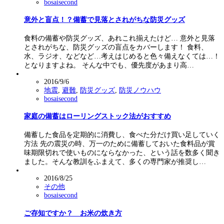
bosaisecond
意外と盲点！？備蓄で見落とされがちな防災グッズ
食料の備蓄や防災グッズ、あれこれ揃えたけど… 意外と見落
とされがちな、防災グッズの盲点をカバーします！ 食料、
水、ラジオ、などなど…考えはじめると色々備えなくては…！
となりますよね。 そんな中でも、優先度があまり高…
2016/9/6
地震
,
避難
,
防災グッズ
,
防災ノウハウ
bosaisecond
家庭の備蓄はローリングストック法がおすすめ
備蓄した食品を定期的に消費し、食べた分だけ買い足していく
方法 先の震災の時、万一のために備蓄しておいた食料品が賞
味期限切れで使いものにならなかった、という話を数多く聞き
ました。そんな教訓をふまえて、多くの専門家が推奨し…
2016/8/25
その他
bosaisecond
ご存知ですか？ お米の炊き方