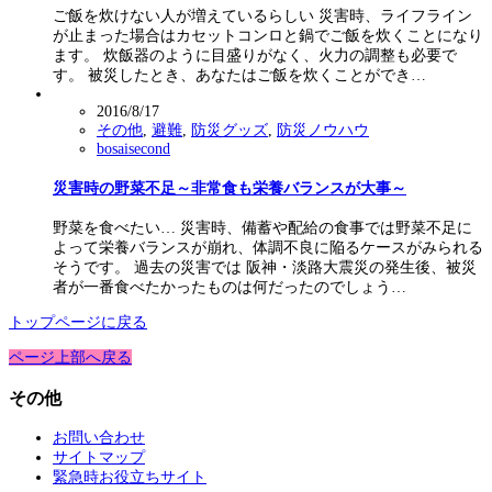
ご飯を炊けない人が増えているらしい 災害時、ライフライン
が止まった場合はカセットコンロと鍋でご飯を炊くことになり
ます。 炊飯器のように目盛りがなく、火力の調整も必要で
す。 被災したとき、あなたはご飯を炊くことができ…
2016/8/17
その他
,
避難
,
防災グッズ
,
防災ノウハウ
bosaisecond
災害時の野菜不足～非常食も栄養バランスが大事～
野菜を食べたい… 災害時、備蓄や配給の食事では野菜不足に
よって栄養バランスが崩れ、体調不良に陥るケースがみられる
そうです。 過去の災害では 阪神・淡路大震災の発生後、被災
者が一番食べたかったものは何だったのでしょう…
トップページに戻る
ページ上部へ戻る
その他
お問い合わせ
サイトマップ
緊急時お役立ちサイト