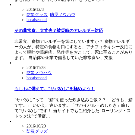
2016/12/8
防災グッズ
,
防災ノウハウ
bosaisecond
その非常食、大丈夫？被災時のアレルギー対応
非常食、食物アレルギーを気にしていますか？ 食物アレルギ
ーの人が、特定の食物を口にすると、アナフィラキシー反応に
よって嘔吐や蕁麻疹、発作等をおこして、死に至ることがあり
ます。 自治体や企業で備蓄していた非常食や、支援…
2016/11/28
防災ノウハウ
bosaisecond
もしもに備えて、”サバめし”を極めよう！
”サバめし”って…”鯖”を使った炊き込みご飯？？ 「どうも、鯖
です。」 いいえ、違います。「サバイバル・めしたき」略し
て”サバめし”です！ 当サイトでもご紹介した”ローリング・ス
トック法”で備蓄…
2016/10/20
防災グッズ