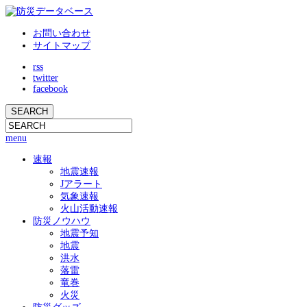
お問い合わせ
サイトマップ
rss
twitter
facebook
menu
速報
地震速報
Jアラート
気象速報
火山活動速報
防災ノウハウ
地震予知
地震
洪水
落雷
竜巻
火災