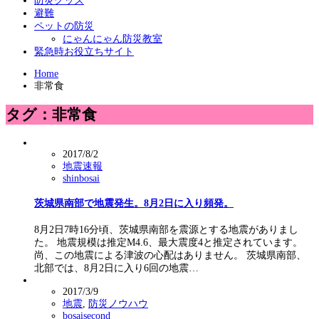
防災グッズ
避難
ペットの防災
にゃんにゃん防災教室
緊急時お役立ちサイト
Home
非常食
タグ：非常食
2017/8/2
地震速報
shinbosai
茨城県南部で地震発生。8月2日に入り頻発。
8月2日7時16分頃、茨城県南部を震源とする地震がありまし
た。 地震規模は推定M4.6、最大震度4と推定されています。
尚、この地震による津波の心配はありません。 茨城県南部、
北部では、8月2日に入り6回の地震…
2017/3/9
地震
,
防災ノウハウ
bosaisecond